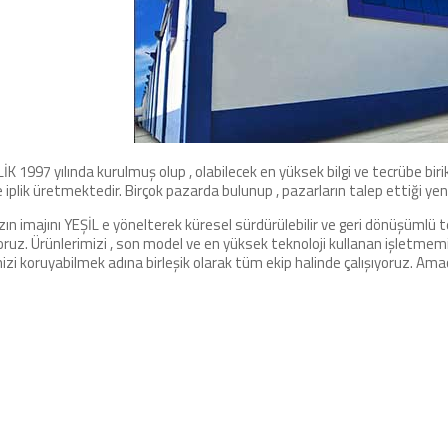
İK 1997 yılında kurulmuş olup , olabilecek en yüksek bilgi ve tecrübe bi
 iplik üretmektedir. Birçok pazarda bulunup , pazarların talep ettiği yeni
ın imajını YEŞİL e yönelterek küresel sürdürülebilir ve geri dönüşümlü
ruz. Ürünlerimizi , son model ve en yüksek teknoloji kullanan işletmemiz
imizi koruyabilmek adına birleşik olarak tüm ekip halinde çalışıyoruz. 